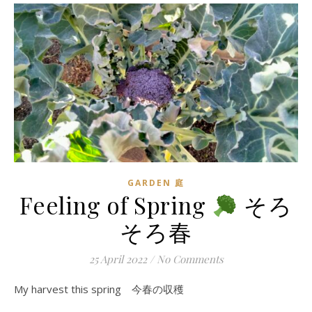
GARDEN 庭
Feeling of Spring
そろ
そろ春
25 April 2022
/
No Comments
My harvest this spring 今春の収穫