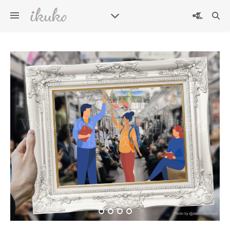
英検準2級プラス二次試験練
Visual aids in Life 🖼 身近な
習用問題カード – Eiken
Grade Pre-2 plus Interview
視覚教材
Practice Question Card