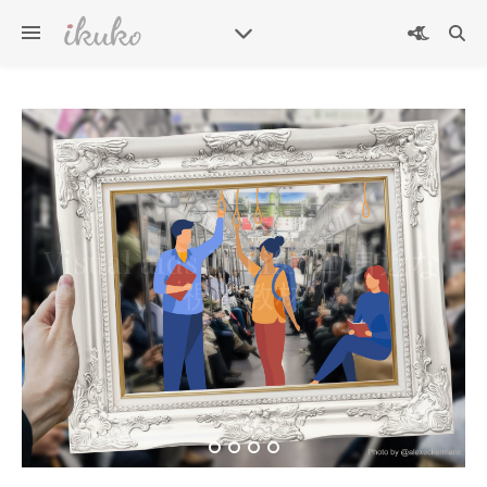
英検準2級プラス二次試験練
Visual aids in Life 🖼 身近な
習用問題カード – Eiken
Grade Pre-2 plus Interview
視覚教材
Practice Question Card